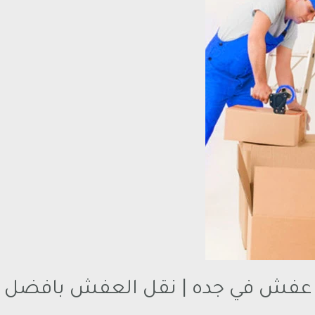
 عفش في جده | نقل العفش بافضل