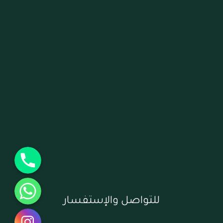
جوال
واتساب
للتواصل والإستفسار
انستقرام