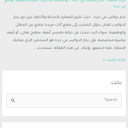
اترك تعليقاً
/
نجار دواليب في جده
/ بواسطة
تك مارت شركة تصميم مواقع
في جده
نجار دواليب في جده ، حيث تلتزم العمارة بالحداثة والأناقة، يبرز دور نجار
الدواليب كفنان يحوّل الخشب إلى قطع أثاث فريدة تجمع بين الجمال
والوظيفية. سواء كنت تبحث عن خزانة ملابس أنيقة، مطبخ عملي، أو أرفف
مكتبية مخصصة، فإن نجار الدواليب في جدة هو الشخص الذي يمكنك
الاعتماد عليه لتحقيق رؤيتك. في هذه المقالة، سنتحدث …
قراءة المزيد »
بحث