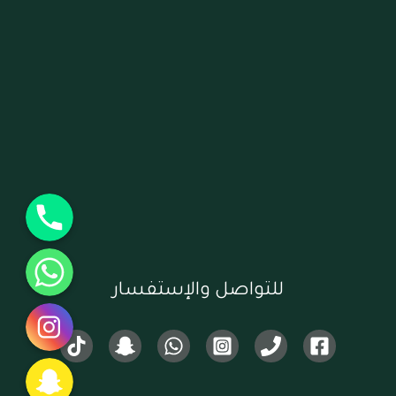
جوال
واتساب
للتواصل والإستفسار
انستقرام
سناب شات