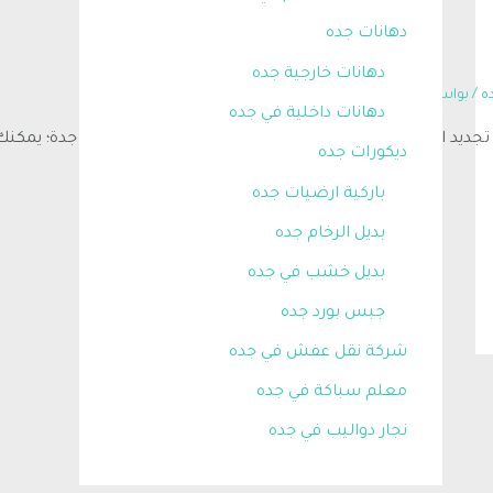
دهانات جده
دهانات خارجية جده
ه
/ بواسطة
تك مارت شركة تصميم مواقع في جده
دهانات داخلية في جده
 تجديد الأرضيات الخاصة بك وتبحث عن معلم تكسير بلاط جدة؛ يمكنك
ديكورات جده
باركية ارضيات جده
بديل الرخام جده
بديل خشب في جده
جبس بورد جده
شركة نقل عفش في جده
معلم سباكة في جده
نجار دواليب في جده